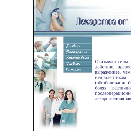
Оказывает сильно
действие, прево
выраженнее, чем
нейролептиком
(обезболивание 
болях различн
послеоперационны
лекарственная за