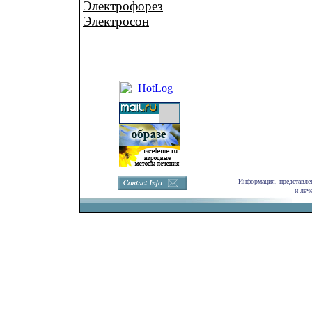
Электрофорез
Электросон
Информация, представлен
и леч