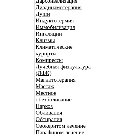
Дарсонвализация
Диадинамотерапия
Души
Индуктотермия
Иммобилизация
Ингаляции
Клизмы
Климатические
курорты
Компрессы
Лучебная физкультура
(ЛФК)
Магнитотерапия
Массаж
Местное
обезболивание
Наркоз
Обливания
Обтирания
Озокеритом лечение
Парафином лечение