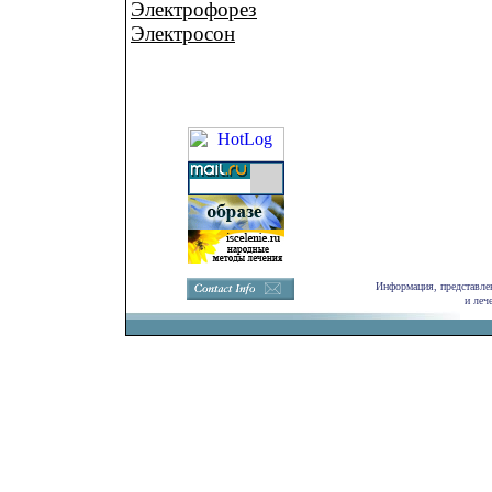
Электрофорез
Электросон
Информация, представлен
и леч