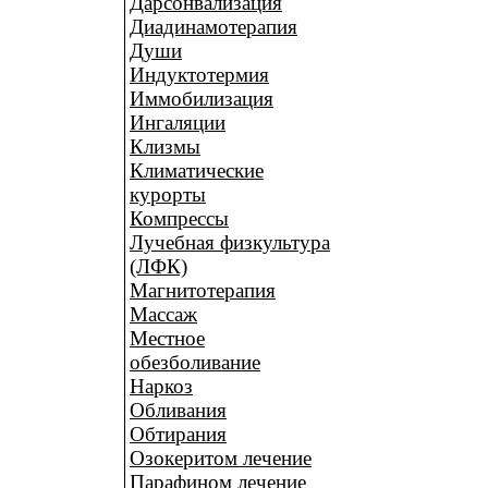
Дарсонвализация
Диадинамотерапия
Души
Индуктотермия
Иммобилизация
Ингаляции
Клизмы
Климатические
курорты
Компрессы
Лучебная физкультура
(ЛФК)
Магнитотерапия
Массаж
Местное
обезболивание
Наркоз
Обливания
Обтирания
Озокеритом лечение
Парафином лечение