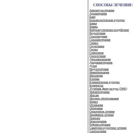
СПОСОБЫ ЛЕЧЕНИЯ 
Амплипульстерапия
Ароматерапия
Бани
Бальнеологические курорты
Банки
Ванны
Виброакустическое воздействие
Водолечение
Газоотведение
Гальванотерапия
Гипноз
Горчичники
Грелка
Гомеопатия
Грязелечение
Дарсонвализация
Диадинамотерапия
Души
Индуктотермия
Иммобилизация
Ингаляции
Клизмы
Климатические курорты
Компрессы
Лучебная физкультура (ЛФК)
Магнитотерапия
Массаж
Местное обезболивание
Наркоз
Обливания
Обтирания
Озокеритом лечение
Парафином лечение
Повязки
Психотерапия
Рефлексотерапия
Санаторно-курортное лечение
Светолечение